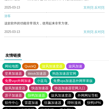
2025-03-13
支持
[0]
反对
[0]
游客
这款软件的功能非常强大，使用起来非常方便。
2025-03-13
支持
[0]
反对
[0]
友情链接
网站地图
QuickQ
旋风加速度器
旋风加速
坚果加速器
tiktok加速器
狗急加速器官网
免费vqn外网加速
小蓝鸟
免费vps加速器外网苹果版
旋风加速度器
快连加速器
快连加速器官网入口
原子加速器
快鸭加速器
旋风加速度器
外网网址导航
软件中心
雷霆加速
狂飙加速器
哔咔漫画
快鸭VPN