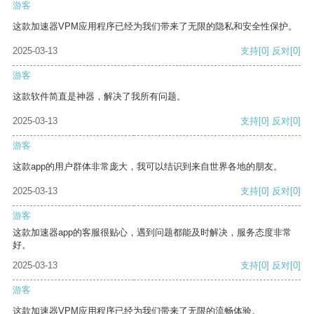
游客
这款加速器VPM应用程序已经为我们带来了无限的隐私和安全性保护。
2025-03-13
支持
[0]
反对
[0]
游客
这款软件简直是神器，解决了我所有问题。
2025-03-13
支持
[0]
反对
[0]
游客
这款app的用户群体非常庞大，我可以结识到来自世界各地的朋友。
2025-03-13
支持
[0]
反对
[0]
游客
这款加速器app的客服很贴心，遇到问题都能及时解决，服务态度非常
好。
2025-03-13
支持
[0]
反对
[0]
游客
这款加速器VPM应用程序已经为我们带来了无限的流畅体验。