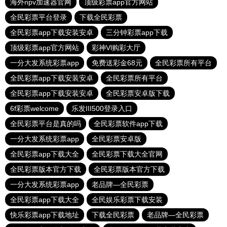
海外npv加速器官网
顶级彩票app官方网站
全民彩票平台登录
下载全民彩票
全民彩票app下载安装安卓
三分钟彩票app下载
顶级彩票app官方网站
彩神Vl购彩大厅
一分大发系统彩票app
免费送彩金68元
全民彩票所有平台
全民彩票app下载安装安卓
全民彩票所有平台
全民彩票app下载安装安卓
全民彩票安卓版下载
6f彩票welcome
乐发III500登录入口
全民彩票平台是真的吗
全民彩票软件app下载
一分大发系统彩票app
全民彩票安卓版
全民彩票app下载大全
全民彩票下载大全官网
全民彩票版本官方下载
全民彩票版本官方下载
一分大发系统彩票app
老品牌—全民彩票
全民彩票app下载大全
全民娱乐彩票下载安装
快乐彩票app下载地址
下载全民彩票
老品牌—全民彩票