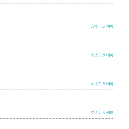
支持
[0]
反对
[0]
支持
[0]
反对
[0]
支持
[0]
反对
[0]
支持
[0]
反对
[0]