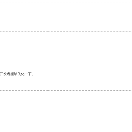
。
望开发者能够优化一下。