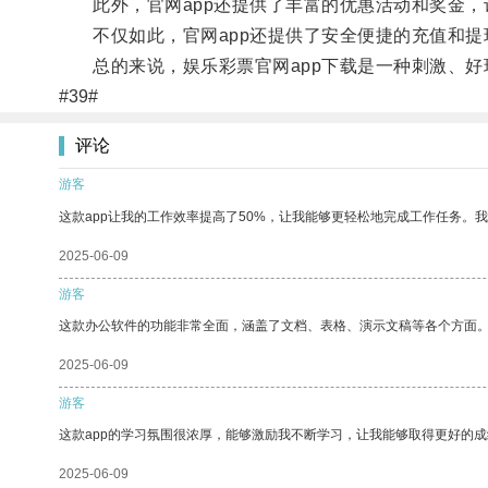
此外，官网app还提供了丰富的优惠活动和奖金，
不仅如此，官网app还提供了安全便捷的充值和提
总的来说，娱乐彩票官网app下载是一种刺激、好
#39#
评论
游客
这款app让我的工作效率提高了50%，让我能够更轻松地完成工作任务。
2025-06-09
游客
这款办公软件的功能非常全面，涵盖了文档、表格、演示文稿等各个方面
2025-06-09
游客
这款app的学习氛围很浓厚，能够激励我不断学习，让我能够取得更好的成
2025-06-09