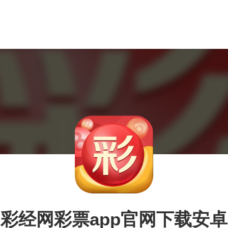
彩经网彩票app官网下载安卓