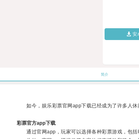
安
简介
如今，娱乐彩票官网app下载已经成为了许多人休
彩票官方app下载
通过官网app，玩家可以选择各种彩票游戏，包括时