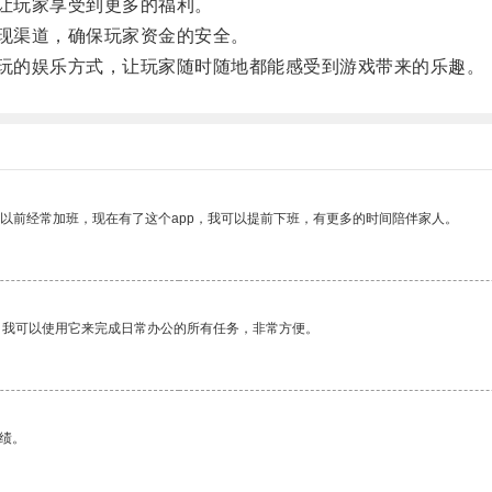
让玩家享受到更多的福利。
现渠道，确保玩家资金的安全。
玩的娱乐方式，让玩家随时随地都能感受到游戏带来的乐趣。
我以前经常加班，现在有了这个app，我可以提前下班，有更多的时间陪伴家人。
。我可以使用它来完成日常办公的所有任务，非常方便。
绩。