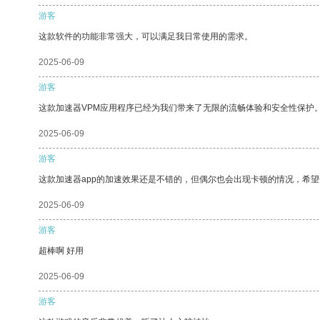
游客
这款软件的功能非常强大，可以满足我日常使用的需求。
2025-06-09
游客
这款加速器VPM应用程序已经为我们带来了无限的流畅体验和安全性保护
2025-06-09
游客
这款加速器app的加速效果还是不错的，但偶尔也会出现卡顿的情况，希
2025-06-09
游客
超棒啊 好用
2025-06-09
游客