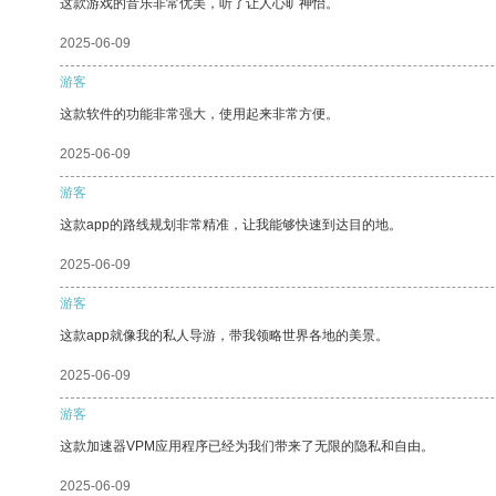
这款游戏的音乐非常优美，听了让人心旷神怡。
2025-06-09
游客
这款软件的功能非常强大，使用起来非常方便。
2025-06-09
游客
这款app的路线规划非常精准，让我能够快速到达目的地。
2025-06-09
游客
这款app就像我的私人导游，带我领略世界各地的美景。
2025-06-09
游客
这款加速器VPM应用程序已经为我们带来了无限的隐私和自由。
2025-06-09