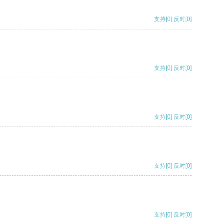
支持
[0]
反对
[0]
支持
[0]
反对
[0]
支持
[0]
反对
[0]
支持
[0]
反对
[0]
支持
[0]
反对
[0]