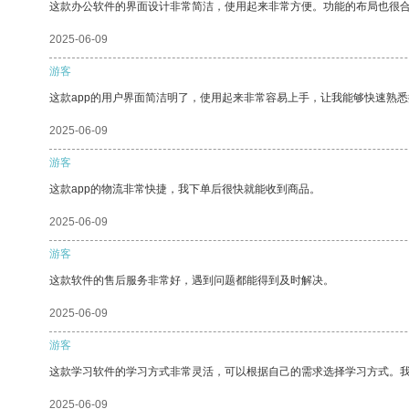
这款办公软件的界面设计非常简洁，使用起来非常方便。功能的布局也很
2025-06-09
游客
这款app的用户界面简洁明了，使用起来非常容易上手，让我能够快速熟悉
2025-06-09
游客
这款app的物流非常快捷，我下单后很快就能收到商品。
2025-06-09
游客
这款软件的售后服务非常好，遇到问题都能得到及时解决。
2025-06-09
游客
这款学习软件的学习方式非常灵活，可以根据自己的需求选择学习方式。
2025-06-09